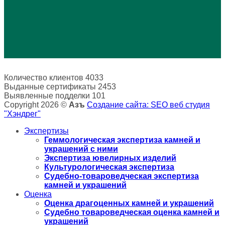
Количество клиентов
4033
Выданные сертификаты
2453
Выявленные подделки
101
Copyright 2026 ©
Азъ
Создание сайта: SEO веб студия
"Хэндрег"
Экспертизы
Геммологическая экспертиза камней и
украшений с ними
Экспертиза ювелирных изделий
Культурологическая экспертиза
Судебно-товароведческая экспертиза
камней и украшений
Оценка
Оценка драгоценных камней и украшений
Судебно товароведческая оценка камней и
украшений